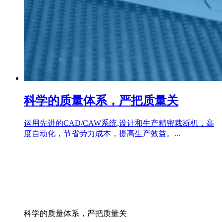
科学的质量体系，严把质量关
运用先进的CAD/CAW系统,设计和生产精密裁断机，高
度自动化，节省劳力成本，提高生产效益。...
科学的质量体系，严把质量关