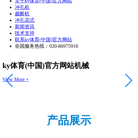
关于ky体育(中国)官方网站
冲孔机
裁断机
冲孔花式
新闻资讯
技术支持
联系ky体育(中国)官方网站
全国服务热线：020-86975918
ky体育(中国)官方网站机械
View More +
V
产品展示