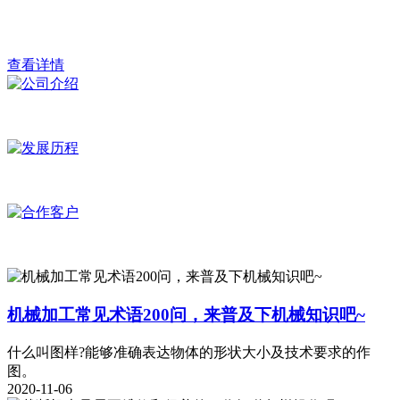
德国及其它欧美大厂合作技术交流，掌握着世界成熟的冲孔机及裁断
机制造技术，所研发的系列，在市场上保持带头优势。
查看详情
公司简介
企业文化
荣誉资质
机械加工常见术语200问，来普及下机械知识吧~
什么叫图样?能够准确表达物体的形状大小及技术要求的作
图。
2020-11-06