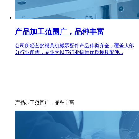
产品加工范围广，品种丰富
公司所经营的模具机械零配件产品种类齐全，覆盖大部
分行业所需，专业为以下行业提供优质模具配件...
产品加工范围广，品种丰富