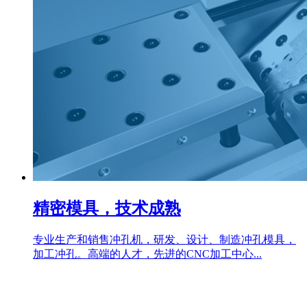
精密模具，技术成熟
专业生产和销售冲孔机，研发、设计、制造冲孔模具，
加工冲孔。高端的人才，先进的CNC加工中心...