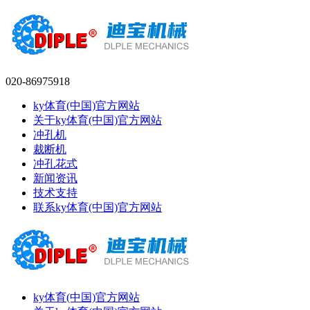
020-86975918
ky体育(中国)官方网站
关于ky体育(中国)官方网站
冲孔机
裁断机
冲孔花式
新闻资讯
技术支持
联系ky体育(中国)官方网站
ky体育(中国)官方网站