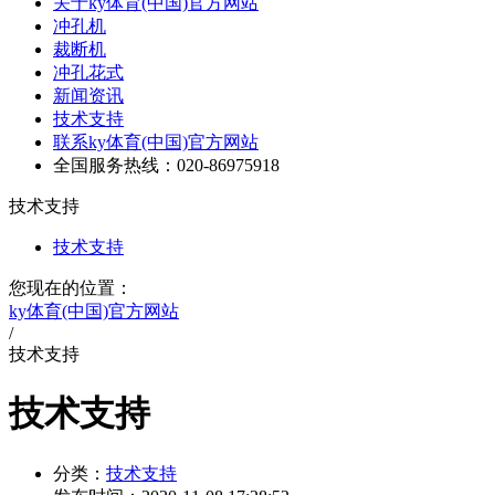
关于ky体育(中国)官方网站
冲孔机
裁断机
冲孔花式
新闻资讯
技术支持
联系ky体育(中国)官方网站
全国服务热线：020-86975918
技术支持
技术支持
您现在的位置：
ky体育(中国)官方网站
/
技术支持
技术支持
分类：
技术支持