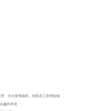
程序、方式管理细则，内部员工管理机制……
乐趣的环境……