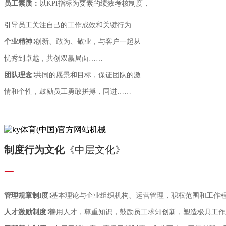
员工素质：
以KPI指标为要素的绩效考核制度，
引导员工关注自己的工作成效和关键行为……
个业精神∶
创新、敢为、敬业，与客户一起从
忧秀到卓越，共创双赢局面……
团队理念∶
共同的愿景和目标，保证团队的激
情和个性，鼓励员工勇敢拼搏，同进……
制度行为文化
《中层文化》
一
管理规章制l度∶
基本理论与企业组织机构、运营管理，职权范围和工作
人才激励制度∶
善用人才，尊重知识，鼓励员工求知创新，塑造极具工作