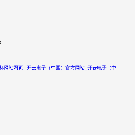
e.
。
杯网站网页
|
开云电子（中国）官方网站_开云电子（中