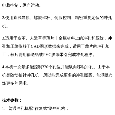
电脑控制，纵向运动。
2.使用直线导轨、螺旋丝杆、伺服控制、精密重复定位的冲孔
机。
3.适用于皮革、人造革等薄片非金属材料上的冲孔和压纹，冲
孔和压纹依赖于CAD图形数据来完成，适用于裁片的冲孔加
工，裁片需用输送纸或PVC胶纸带引完成冲孔程序。
4.本机一次最多能控制320个孔位并能纵向移动冲孔。由于本
机是随动抽针冲孔机，所以能完成更多的冲孔图案。能满足市
场更多的需求。
技术参数：
1、普通冲孔机配“往复式”送料机构；