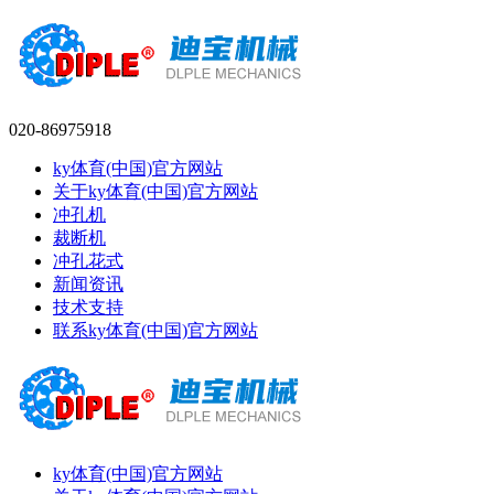
020-86975918
ky体育(中国)官方网站
关于ky体育(中国)官方网站
冲孔机
裁断机
冲孔花式
新闻资讯
技术支持
联系ky体育(中国)官方网站
ky体育(中国)官方网站