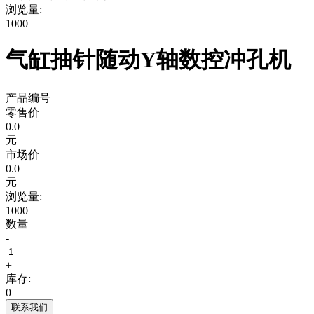
浏览量:
1000
气缸抽针随动Y轴数控冲孔机
产品编号
零售价
0.0
元
市场价
0.0
元
浏览量:
1000
数量
-
+
库存:
0
联系我们