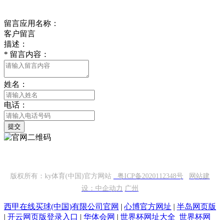
我们与您联系
留言应用名称：
客户留言
描述：
*
留言内容：
姓名：
电话：
提交
扫一扫，关注我们
版权所有：ky体育(中国)官方网站
粤ICP备2020112348号
网站建
设：中企动力
广州
西甲在线买球(中国)有限公司官网
|
心博官方网址
|
半岛网页版
|
开云网页版登录入口
|
华体会网
|
世界杯网址大全_世界杯网