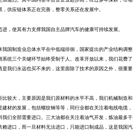
累，供应链体系正在完善，整零关系还在发展中。
进，使其有力支撑我国自主品牌汽车的健康可持续发展。
我国制造业总体水平在中低端徘徊，国家提出的产业结构调整
测系统三个关键环节始终受制于人。改革开放以来，我们花费了
西是我们永远也买不来的，这里面除了技术的原因之外，很重要
比较大，主要原因是我们原材料的水平不高，我们机械制造和
是建材的发展，包括螺纹钢等等，同行业都在关注着电线电缆，
料我们全部需要进口。三大油都在关注着油气开发，炼油最多干
依赖进口，而一旦材料无法进口，只能进口制成品，这是我国汽