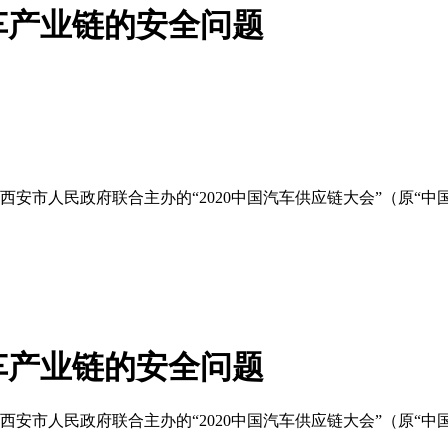
车产业链的安全问题
业协会和西安市人民政府联合主办的“2020中国汽车供应链大会”（
车产业链的安全问题
业协会和西安市人民政府联合主办的“2020中国汽车供应链大会”（