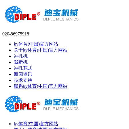
020-86975918
ky体育(中国)官方网站
关于ky体育(中国)官方网站
冲孔机
裁断机
冲孔花式
新闻资讯
技术支持
联系ky体育(中国)官方网站
ky体育(中国)官方网站