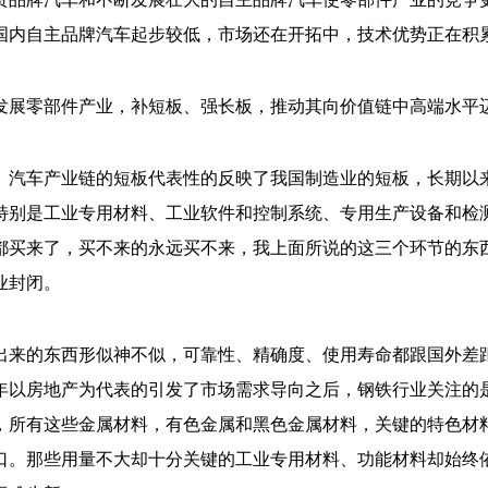
国内自主品牌汽车起步较低，市场还在开拓中，技术优势正在积
展零部件产业，补短板、强长板，推动其向价值链中高端水平迈
汽车产业链的短板代表性的反映了我国制造业的短板，长期以来
特别是工业专用材料、工业软件和控制系统、专用生产设备和检
都买来了，买不来的永远买不来，我上面所说的这三个环节的东
业封闭。
来的东西形似神不似，可靠性、精确度、使用寿命都跟国外差距
0年以房地产为代表的引发了市场需求导向之后，钢铁行业关注的
，所有这些金属材料，有色金属和黑色金属材料，关键的特色材
口。那些用量不大却十分关键的工业专用材料、功能材料却始终