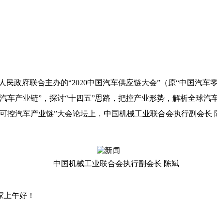
安市人民政府联合主办的“2020中国汽车供应链大会”（原“中国
汽车产业链”，探讨“十四五”思路，把控产业形势，解析全球汽
全可控汽车产业链”大会论坛上，中国机械工业联合会执行副会长 
中国机械工业联合会执行副会长 陈斌
家上午好！