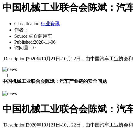
中国机械工业联合会陈斌：汽
Classification:
行业资讯
作者：
Source:
卓众商用车
Published:
2020-11-06
访问量：
0
[Description]
2020年10月21日-10月22日，由中国汽车工

中国机械工业联合会陈斌：汽车产业链的安全问题
中国机械工业联合会陈斌：汽
[Description]
2020年10月21日-10月22日，由中国汽车工