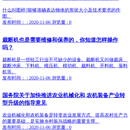
什么叫图样?能够准确表达物体的形状大小及技术要求的作
图。
发布时间： : 2020-11-06
浏览量 : 0
裁断机也是需要维修和保养的，你知道怎样操作
吗？
裁断机是一些轻工行业不可缺少的设备。裁断机又叫做裁床、
裁断冲床、下料机、模压机、模切机、裁料机、开料机、落料
机等。
发布时间： : 2020-11-06
浏览量 : 0
国务院关于加快推进农业机械化和 农机装备产业转
型升级的指导意见
农业机械化和农机装备是转变农业发展方式、提高农村生产力
的重要基础，是实施乡村振兴战略的重要支撑。
发布时间： : 2020-11-06
浏览量 : 0