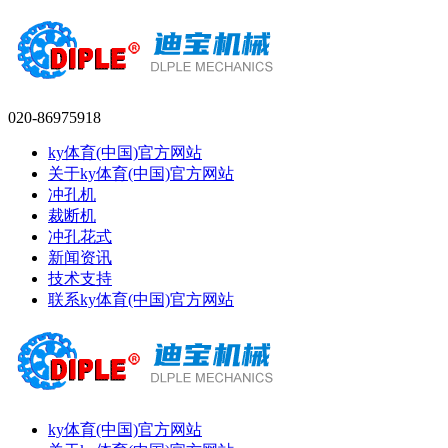
020-86975918
ky体育(中国)官方网站
关于ky体育(中国)官方网站
冲孔机
裁断机
冲孔花式
新闻资讯
技术支持
联系ky体育(中国)官方网站
ky体育(中国)官方网站