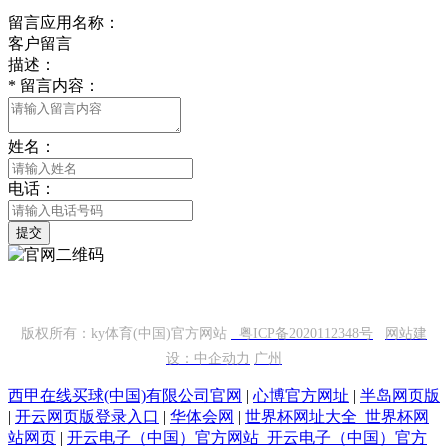
留言应用名称：
客户留言
描述：
*
留言内容：
姓名：
电话：
提交
扫一扫，关注我们
版权所有：ky体育(中国)官方网站
粤ICP备2020112348号
网站建
设：中企动力
广州
西甲在线买球(中国)有限公司官网
|
心博官方网址
|
半岛网页版
|
开云网页版登录入口
|
华体会网
|
世界杯网址大全_世界杯网
站网页
|
开云电子（中国）官方网站_开云电子（中国）官方