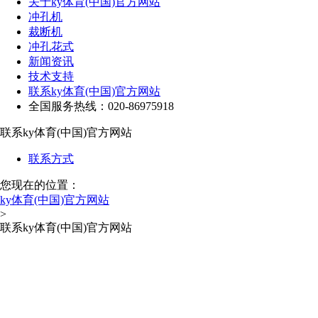
关于ky体育(中国)官方网站
冲孔机
裁断机
冲孔花式
新闻资讯
技术支持
联系ky体育(中国)官方网站
全国服务热线：020-86975918
联系ky体育(中国)官方网站
联系方式
您现在的位置：
ky体育(中国)官方网站
>
联系ky体育(中国)官方网站
ky体育(中国)官方网站(模具工厂)
Guangzhou Huadu Diple Machinery Factory