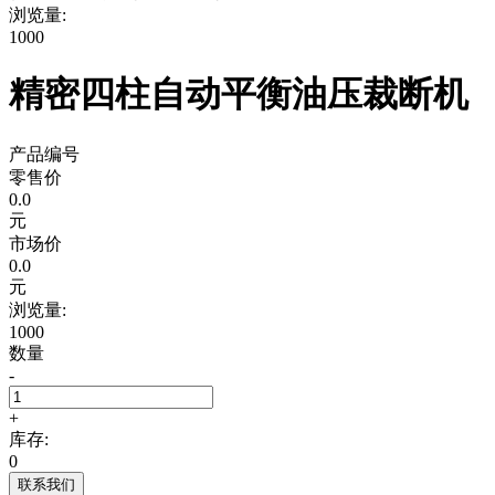
浏览量:
1000
精密四柱自动平衡油压裁断机
产品编号
零售价
0.0
元
市场价
0.0
元
浏览量:
1000
数量
-
+
库存:
0
联系我们