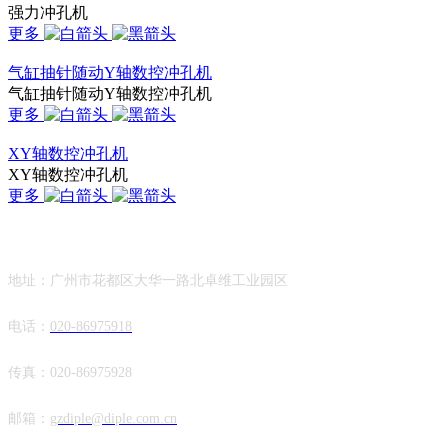
强力冲孔机
更多
气缸抽针随动Y轴数控冲孔机
气缸抽针随动Y轴数控冲孔机
更多
XY轴数控冲孔机
XY轴数控冲孔机
更多
联系方式
地址：广州市花都区大华一路北卓维工业园区
电话：
020-86975918
传真：020-86975928
邮箱：
gzdiple@diple.com.cn