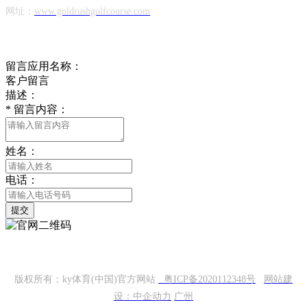
网址：
www.goldrushgolfcourse.com
我们与您联系
留言应用名称：
客户留言
描述：
*
留言内容：
姓名：
电话：
提交
扫一扫，关注我们
版权所有：ky体育(中国)官方网站
粤ICP备2020112348号
网站建
设：中企动力
广州