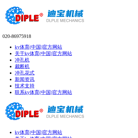
020-86975918
ky体育(中国)官方网站
关于ky体育(中国)官方网站
冲孔机
裁断机
冲孔花式
新闻资讯
技术支持
联系ky体育(中国)官方网站
ky体育(中国)官方网站