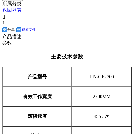
所属分类
返回列表

1
分享
资质文件
产品描述
参数
主要技术参数
产品型号
HN-GF2700
有效工作宽度
2700MM
滚切速度
45S / 次