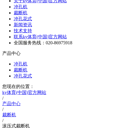
关于ky体育(中国)官方网站
冲孔机
裁断机
冲孔花式
新闻资讯
技术支持
联系ky体育(中国)官方网站
全国服务热线：020-86975918
产品中心
冲孔机
裁断机
冲孔花式
您现在的位置：
ky体育(中国)官方网站
/
产品中心
/
裁断机
/
滚压式裁断机