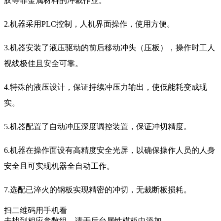
胶等非金属材料的冲裁作业。
2.机器采用PLC控制，人机界面操作，使用方便。
3.机器安装了液压驱动的前后移动冲头（压板），操作时工人
视线极佳且安全可靠。
4.特殊的液压设计，保证持续冲压力输出，使低能耗变成现
实。
5.机器配置了自动冲压深度调控装置，保证冲切精度。
6.机器在操作面设有高精度安全光屏，以确保操作人员的人身
安全且可实现机器全自动工作。
7.选配已淬火的钢板实现精密的冲切，无裁断板损耗。
扫二维码用手机看
未找到相应参数组，请于后台属性模板中添加