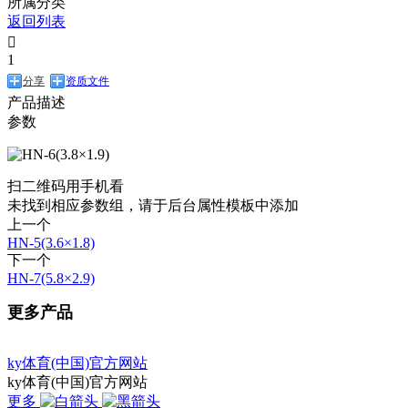
所属分类
返回列表

1
分享
资质文件
产品描述
参数
扫二维码用手机看
未找到相应参数组，请于后台属性模板中添加
上一个
HN-5(3.6×1.8)
下一个
HN-7(5.8×2.9)
更多产品
ky体育(中国)官方网站
ky体育(中国)官方网站
更多