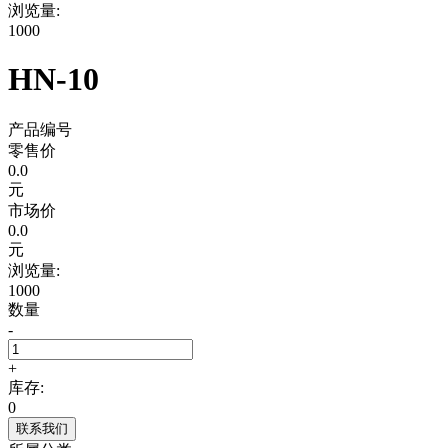
浏览量:
1000
HN-10
产品编号
零售价
0.0
元
市场价
0.0
元
浏览量:
1000
数量
-
+
库存:
0
联系我们