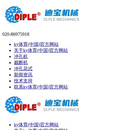
020-86975918
ky体育(中国)官方网站
关于ky体育(中国)官方网站
冲孔机
裁断机
冲孔花式
新闻资讯
技术支持
联系ky体育(中国)官方网站
ky体育(中国)官方网站