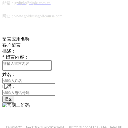
邮箱：
gzdiple@diple.com.cn
网址：
www.goldrushgolfcourse.com
我们与您联系
留言应用名称：
客户留言
描述：
*
留言内容：
姓名：
电话：
提交
扫一扫，关注我们
版权所有：ky体育(中国)官方网站
粤ICP备2020112348号
网站建