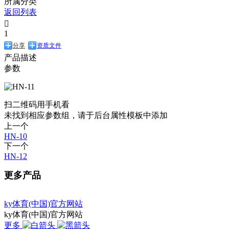
所属分类
返回列表

1
分享
资质文件
产品描述
参数
扫二维码用手机看
未找到相应参数组，请于后台属性模板中添加
上一个
HN-10
下一个
HN-12
更多产品
ky体育(中国)官方网站
ky体育(中国)官方网站
更多