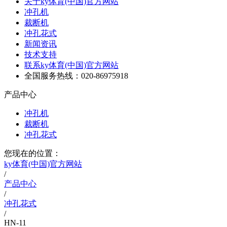
关于ky体育(中国)官方网站
冲孔机
裁断机
冲孔花式
新闻资讯
技术支持
联系ky体育(中国)官方网站
全国服务热线：020-86975918
产品中心
冲孔机
裁断机
冲孔花式
您现在的位置：
ky体育(中国)官方网站
/
产品中心
/
冲孔花式
/
HN-11